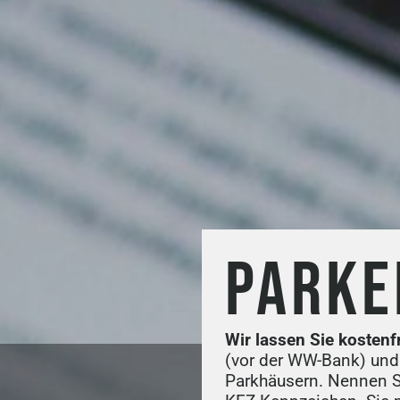
PARKE
Wir lassen Sie kostenf
(vor der WW-Bank) und
Parkhäusern. Nennen Si