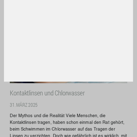
Weiterlesen
Kontaktlinsen und Chlorwasser
31. MÄRZ 2025
Der Mythos und die Realität Viele Menschen, die
Kontaktlinsen tragen, haben schon einmal den Rat gehört,
beim Schwimmen im Chlorwasser auf das Tragen der
Linsen zu verzichten. Doch wie gefährlich ist es wirklich, mit