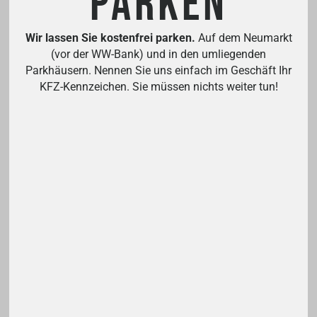
PARKEN
Mythos Gleitsichtbrille: Müssen alle Menschen
sie irgendwann tragen?
Wir lassen Sie kostenfrei parken.
Auf dem Neumarkt
(vor der WW-Bank) und in den umliegenden
7. AUGUST 2025
Parkhäusern. Nennen Sie uns einfach im Geschäft Ihr
KFZ-Kennzeichen. Sie müssen nichts weiter tun!
Viele glauben, dass mit zunehmendem Alter automatisch
eine Gleitsichtbrille notwendig wird. Tatsächlich ist es
richtig, dass sich das Sehvermögen ab etwa dem 40.
Lebensjahr verändert. Die sogenannte Alterssichtigkeit
(Presbyopie) führt dazu, dass das Sehen in der Nähe
zunehmend schwerer fällt – besonders beim Lesen oder
bei der Nutzung digitaler Geräte.
Weiterlesen