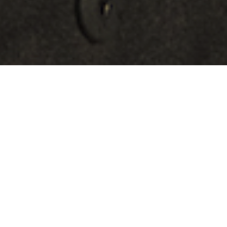
In unserem ersten Teil der Brillentrends 2024 haben
wir bereits aktuelle Formen und Stile vorgestellt, die
dieses Jahr in Sachen Mode ganz vorne mit dabei
sind. Auch die Welt der Brillenmode hat sich in den
letzten Jahren zu einem Spielplatz für kreative