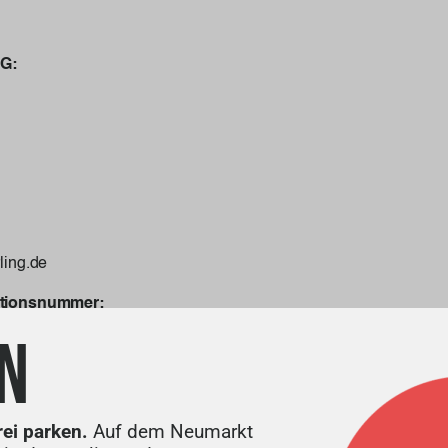
G:
ling.de
ationsnummer:
rgesetz / VAT: DE 268 17 2276
N
und inhaltliche Erstellung:
rei parken.
Auf dem Neumarkt