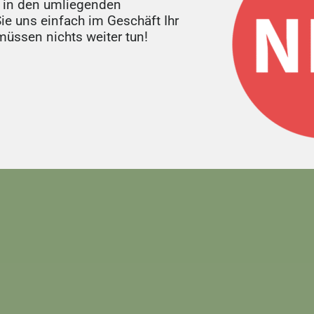
 in den umliegenden
io Hamburg
e uns einfach im Geschäft Ihr
er
üssen nichts weiter tun!